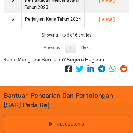
5
Pemantauan Rencana Aksi
[ view ]
Tahun 2023
6
Perjanjian Kerja Tahun 2024
[ view ]
Showing 1 to 6 of 6 entries
Previous
1
Next
Kamu Menyukai Berita Ini? Segera Bagikan :
B
A
N
T
U
A
N
P
E
N
C
A
R
I
A
N
D
A
N
P
E
R
T
O
L
O
N
G
A
N
(
S
A
R
)
P
A
D
A
K
E
C
E
L
|
RESCUE APPS