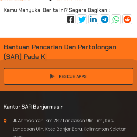
Kamu Menyukai Berita Ini? Segera Bagikan :
B
A
N
T
U
A
N
P
E
N
C
A
R
I
A
N
D
A
N
P
E
R
T
O
L
O
N
G
A
N
(
S
A
R
)
P
A
D
A
K
E
C
E
L
|
RESCUE APPS
Kantor SAR Banjarmasin
Jl. Ahmad Yani Km.28,2 Landasan Ulin Tim., Kec.
Landasan Ulin, Kota Banjar Baru, Kalimantan Selatan