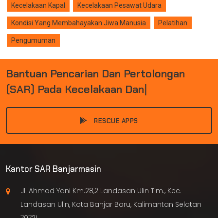
Kecelakaan Kapal
Kecelakaan Pesawat Udara
Kondisi Yang Membahayakan Jiwa Manusia
Pelatihan
Pengumuman
B
A
N
T
U
A
N
P
E
N
C
A
R
I
A
N
D
A
N
P
E
R
T
O
L
O
N
G
A
N
(
S
A
R
)
P
A
D
A
K
E
C
E
L
A
K
A
A
N
D
A
N
B
E
N
C
A
N
A
|
RESCUE APPS
Kantor SAR Banjarmasin
Jl. Ahmad Yani Km.28,2 Landasan Ulin Tim., Kec.
Landasan Ulin, Kota Banjar Baru, Kalimantan Selatan
70721