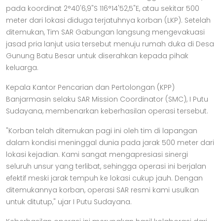
pada koordinat 2°40'6,9"S 116°14'52,5"E, atau sekitar 500
meter dari lokasi diduga terjatuhnya korban (LKP). Setelah
ditemukan, Tim SAR Gabungan langsung mengevakuasi
jasad pria lanjut usia tersebut menuju rumah duka di Desa
Gunung Batu Besar untuk diserahkan kepada pihak
keluarga.
Kepala Kantor Pencarian dan Pertolongan (KPP)
Banjarmasin selaku SAR Mission Coordinator (SMC), I Putu
Sudayana, membenarkan keberhasilan operasi tersebut.
"Korban telah ditemukan pagi ini oleh tim di lapangan
dalam kondisi meninggal dunia pada jarak 500 meter dari
lokasi kejadian. Kami sangat mengapresiasi sinergi
seluruh unsur yang terlibat, sehingga operasi ini berjalan
efektif meski jarak tempuh ke lokasi cukup jauh. Dengan
ditemukannya korban, operasi SAR resmi kami usulkan
untuk ditutup," ujar I Putu Sudayana.